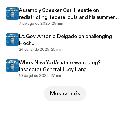
Assembly Speaker Carl Heastie on
redistricting, federal cuts and his summer
-
tour
7 de ago de 2025
25 min
Lt. Gov. Antonio Delgado on challenging
Hochul
-
24 de jul de 2025
25 min
Who’s New York’s state watchdog?
Inspector General Lucy Lang
-
10 de jul de 2025
27 min
Mostrar más