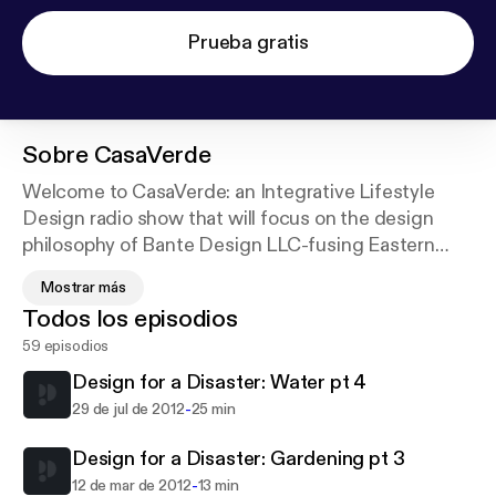
Prueba gratis
Sobre
CasaVerde
Welcome to CasaVerde: an Integrative Lifestyle
Design radio show that will focus on the design
philosophy of Bante Design LLC-fusing Eastern
(Feng Shui) and Western (eco-friendly, GREEN,
Mostrar más
sustainable) design principles with the goals and
Todos los episodios
dreams of clients/listeners. Join us for shows on
59 episodios
eco-friendly design, Feng Shui, picking out GREEN
textiles, floor coverings & how to apply ILD to your
Design for a Disaster: Water pt 4
life...not just your space! Make sure to "like" us on
-
29 de jul de 2012
25 min
our Facebook FAN page to stay up-to-date on a
plethora of all things design and join the discussion!
Design for a Disaster: Gardening pt 3
-
12 de mar de 2012
13 min