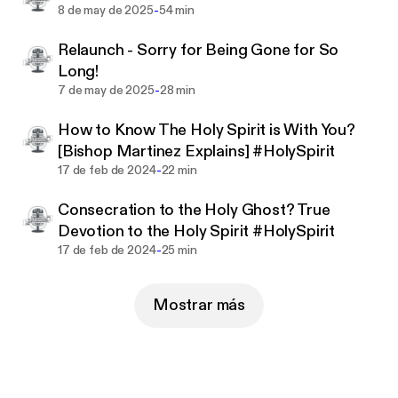
simply curious about the faith, you'll find engaging
-
8 de may de 2025
54 min
discussions on topics ranging from liturgy and
Relaunch - Sorry for Being Gone for So
theology to philosophy and devotions. Tune in to
Long!
Catholic Conversations and let Adrian guide you on
-
7 de may de 2025
28 min
a spiritual exploration that will enrich your faith and
deepen your relationship with God.
How to Know The Holy Spirit is With You?
[Bishop Martinez Explains] #HolySpirit
-
17 de feb de 2024
22 min
Consecration to the Holy Ghost? True
Devotion to the Holy Spirit #HolySpirit
-
17 de feb de 2024
25 min
Mostrar más