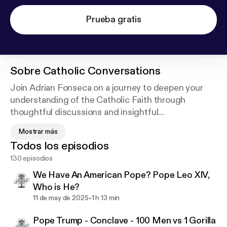
Prueba gratis
Sobre
Catholic Conversations
Join Adrian Fonseca on a journey to deepen your
understanding of the Catholic Faith through
thoughtful discussions and insightful
conversations. As a devout Catholic, Adrian is
Mostrar más
passionate about sharing the richness of Catholic
Todos los episodios
teachings and traditions with his audience. From
130 episodios
exploring the history and significance of
sacramentals like the Miraculous Medal and the
We Have An American Pope? Pope Leo XIV,
Green Scapular, to tackling profound theological
Who is He?
questions about suffering and salvation, each
-
11 de may de 2025
1 h 13 min
episode delves into a different aspect of
Pope Trump - Conclave - 100 Men vs 1 Gorilla
Catholicism. Whether you're a lifelong Catholic or