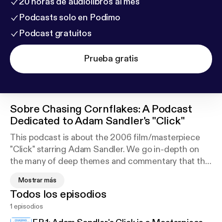
20 horas de audiolibros al mes
Podcasts solo en Podimo
Podcast gratuitos
Prueba gratis
Sobre
Chasing Cornflakes: A Podcast
Dedicated to Adam Sandler's "Click"
This podcast is about the 2006 film/masterpiece
"Click" starring Adam Sandler. We go in-depth on
the many of deep themes and commentary that the
movie had on culture, life, religion, philosophy, race,
Mostrar más
sex, business and just so many issues.
Todos los episodios
1 episodios
Each time we do an episode myself, Ram Reyes,
and my co-host, Marco Rosas, watch the movie