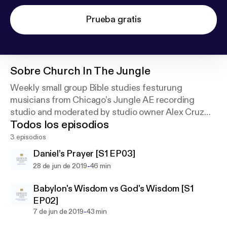
Prueba gratis
Sobre
Church In The Jungle
Weekly small group Bible studies festurung
musicians from Chicago’s Jungle AE recording
studio and moderated by studio owner Alex Cruz
Todos los episodios
aka Sophia’s Dad.
3 episodios
Daniel’s Prayer [S1 EP03]
-
28 de jun de 2019
46 min
Babylon's Wisdom vs God's Wisdom [S1
EP02]
-
7 de jun de 2019
43 min