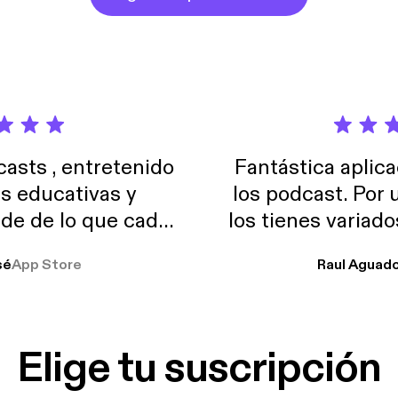
sts , entretenido
Fantástica aplica
as educativas y
los podcast. Por
de de lo que cada
los tienes variad
o suelo usar en el
sé
App Store
Raul Aguad
stoy muchas horas
lar el ruido de al
es y a disfrutar ..!!
Elige tu suscripción