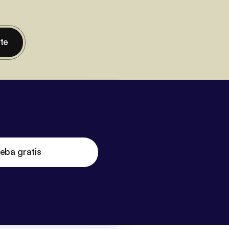
nte
eba gratis