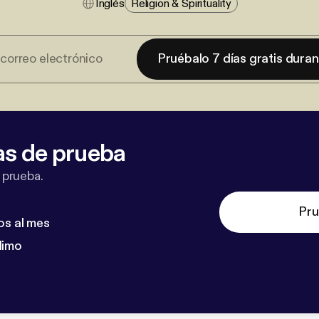
Inglés
Religion & Spirituality
Pruébalo 7 días gratis dura
as de prueba
 prueba.
Pru
os al mes
dimo