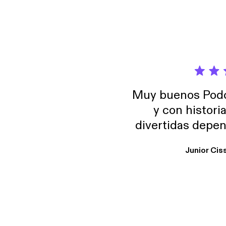
Muy buenos Podca
y con histori
divertidas depen
uno busque. Yo l
Junior Cis
trabajo ya que e
y necesito cance
rededor , Auricular