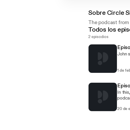
Sobre
Circle 
The podcast from 
Todos los epis
2 episodios
Episo
John s
1 de fe
Episo
In thi
podca
20 de 