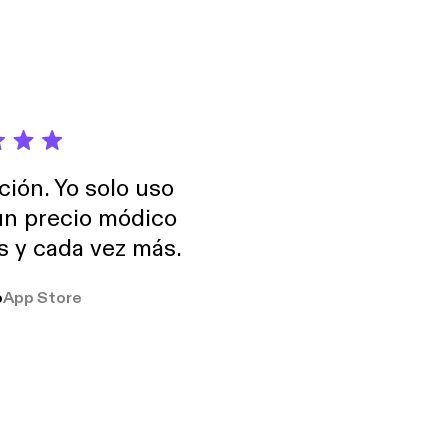
ción. Yo solo uso
 un precio módico
os y cada vez más.
o
App Store