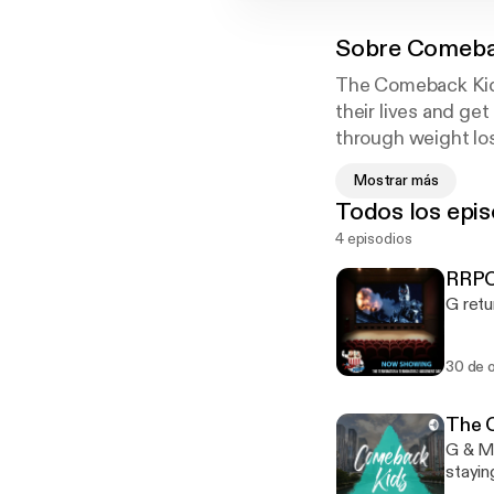
Sobre
Comeba
The Comeback Kids
their lives and ge
through weight los
Mostrar más
Hosted by Glenn 
Todos los epis
4 episodios
RRPO
G retu
30 de 
The 
G & M 
staying consi