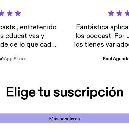
sts , entretenido
Fantástica aplica
as educativas y
los podcast. Por
de de lo que cada
los tienes variad
o suelo usar en el
sé
App Store
Raul Aguad
stoy muchas horas
lar el ruido de al
es y a disfrutar ..!!
Elige tu suscripción
Más populares