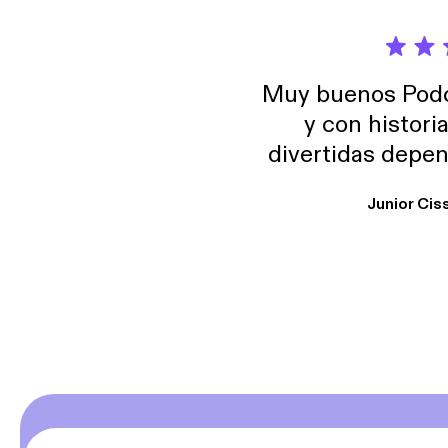
Muy buenos Podca
y con histori
divertidas depen
uno busque. Yo l
Junior Cis
trabajo ya que e
y necesito cance
rededor , Auricular