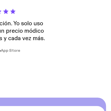
ción. Yo solo uso
 un precio módico
os y cada vez más.
o
App Store