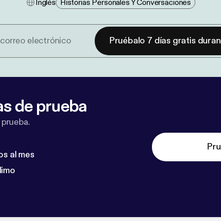
Inglés
Historias Personales Y Conversaciones
Pruébalo 7 días gratis dura
as de prueba
 prueba.
Pru
os al mes
dimo