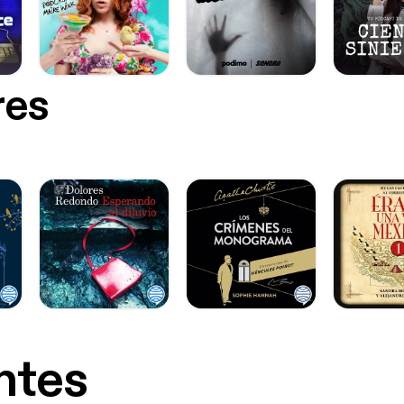
res
ntes