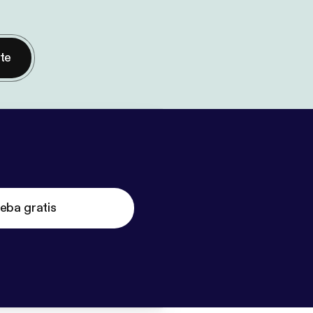
nte
eba gratis