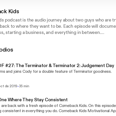
ck Kids
 podcast is the audio journey about two guys who are try
t back to where they want to be. Each episode will docume
s, starting a business, and everything in between.
Rodriguez & Michael Yatsco
odios
F #27: The Terminator & Terminator 2: Judgement Day
rns and joins Cody for a double feature of Terminator goodness.
-
oct de 2019
35 min
One Where They Stay Consistent
are back with a fresh episode of Comeback Kids. On this episode 
stent in everything you do. Comeback Kids Motivational Apparel, Podcast &