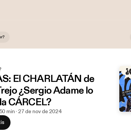
or?
?
S: El CHARLATÁN de
Trejo ¿Sergio Adame lo
 la CÁRCEL?
50 min · 27 de nov de 2024
is