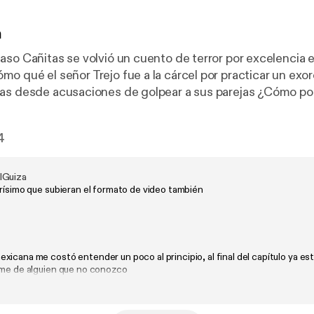
n
aso Cañitas se volvió un cuento de terror por excelencia e
as desde acusaciones de golpear a sus parejas ¿Cómo por
 décadas en una pelea ultra pública con el infame actor Se
o acusa de haberlo intentado matar, teniendo como resul
4
 aún así querer enfrentarse con el supuesto autor de tu at
lGuiza
rísimo que subieran el formato de video también
xicana me costó entender un poco al principio, al final del capítulo ya e
sme de alguien que no conozco