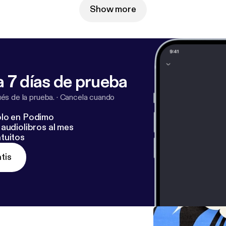
Show more
 7 días de prueba
s de la prueba.
·
Cancela cuando
lo en Podimo
audiolibros al mes
tuitos
tis