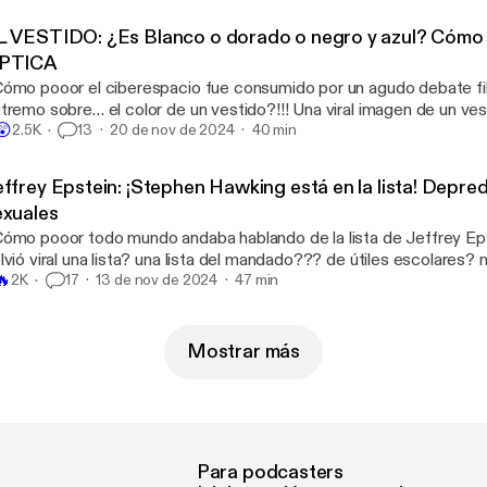
ómo por este sujeto lleva casi dos décadas en una pelea ultra púb
fame actor Sergio Adame, al punto de que lo acusa de haberlo int
L VESTIDO: ¿Es Blanco o dorado o negro y azul? Cómo 
niendo como resultado un muerto que no es él y aún así querer enf
PTICA
puesto autor de tu atentado… ¡a una batalla de rap!
ómo pooor el ciberespacio fue consumido por un agudo debate fi
tremo sobre… el color de un vestido?!!! Una viral imagen de un v
😲
irmaban que era obviamente blanco y dorado y otros juraban que e
2.5K
13
20 de nov de 2024
40 min
ro el internet por completo. ¿Cómo que el creador del meme inten
posa? Cómo funciona el color, la visión y las ilusiones ópticas, ¿Q
effrey Epstein: ¡Stephen Hawking está en la lista! Depr
mosos existen?
exuales
ómo pooor todo mundo andaba hablando de la lista de Jeffrey E
lvió viral una lista? una lista del mandado??? de útiles escolares? n
🔥
nte supuestamente involucrada con el fallecido famoso delincuen
2K
17
13 de nov de 2024
47 min
stein, que tejió una red de tráfico de menores en.. un esquema p
ephen Hawking, Bill Gates y hasta Oprah Winfrey aparecen ahí?
Mostrar más
Para podcasters