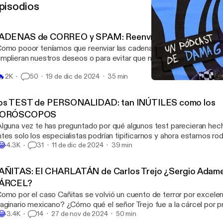
pisodios
ADENAS de CORREO y SPAM: Reenvía esto a 10 amigo
omo pooor teníamos que reenviar las cadenas de Hotmail o latinma
mplieran nuestros deseos o para evitar que nos cayera una maldici
nsabas que esto sólo sucedía en los 90’s o 2 miles, estás muy eq
🔥
2K
50
19 de dic de 2024
35 min
denas existen desde hace miles de años así es y se sigue con la t
CAÑITAS: El CHARLATÁN de
mos a hablar de las cadenas y los correos y mensajes virales, del
¿Como pooor?
tafas piramidales y mucho más.
os TEST de PERSONALIDAD: tan INÚTILES como los
ORÓSCOPOS
lguna vez te has preguntado por qué algunos test parecieran hech
es solo los especialistas podrían tipificarnos y ahora estamos rodeados de
😂
todos informales para supuestamente explorar nuestra personalida
4.3K
31
11 de dic de 2024
39 min
rsonalidades de Myers–Briggs es una CHARLATANERÍA multimill
AÑITAS: El CHARLATÁN de Carlos Trejo ¿Sergio Adame l
ÁRCEL?
omo por el caso Cañitas se volvió un cuento de terror por excelen
io mexicano? ¿Cómo qué el señor Trejo fue a la cárcel por practicar un
😂
orcismo falso? Tiene mil dramas desde acusaciones de golpear a 
3.4K
14
27 de nov de 2024
50 min