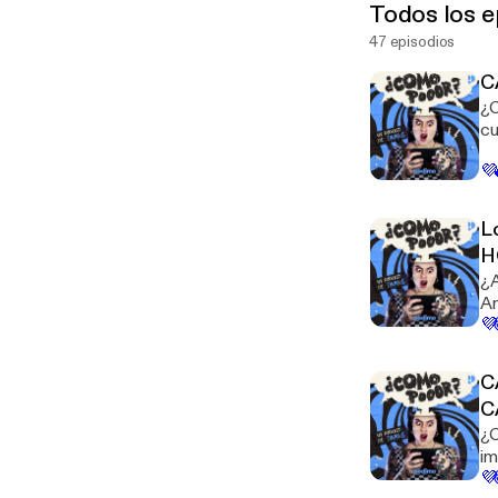
Todos los e
47 episodios
C
¿C
cu
pe
💜
ca
va
es
L
H
¿A
Ant
💜
mé
pe
C
C
¿C
imaginar
💜
ex