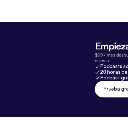
Empieza
$99 / mes despué
quieras
Podcasts so
20 horas de 
Podcast gra
Prueba gra