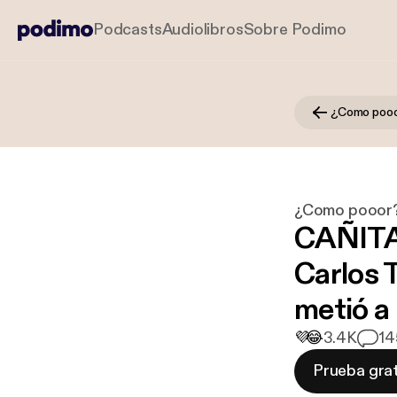
Podcasts
Audiolibros
Sobre Podimo
¿Como poo
¿Como pooor
CAÑITA
Carlos 
metió a
💜
😂
3.4K
14
Prueba grat