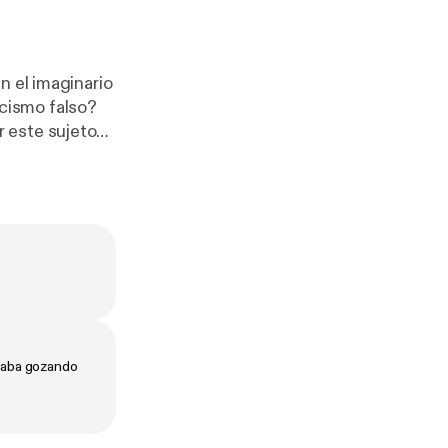
n el imaginario
 este sujeto
rgio Adame, al
tado un muerto
entado… ¡a una
staba gozando