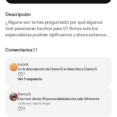
Descripción
¿Alguna vez te has preguntado por qué algunos
test parecieran hechos para ti? Antes solo los
especialistas podrían tipificarnos y ahora estamos
rodeados de métodos informales para
supuestamente explorar nuestra personalidad. El
Comentarios
31
test de 16 personalidades de Myers–Briggs es una
CHARLATANERÍA multimillonaria.
IvyLink
cc la descripción de Dama G si describe a Dama G
7
Ver 1 respuesta
NancyG
Ese test de las 16 personalidades me sale diferente
cada vez que lo hago
3