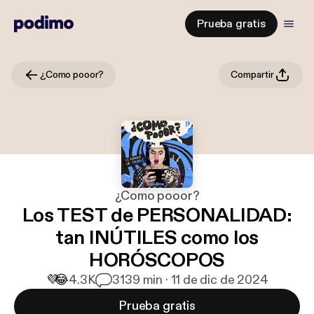
Prueba gratis
¿Como pooor?
Compartir
¿Como pooor?
Los TEST de PERSONALIDAD:
tan INÚTILES como los
HORÓSCOPOS
💜
😂
4.3K
31
39 min · 11 de dic de 2024
Prueba gratis