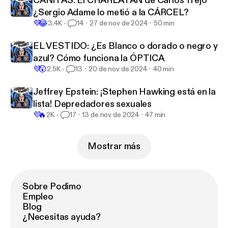
CAÑITAS: El CHARLATÁN de Carlos Trejo
¿Sergio Adame lo metió a la CÁRCEL?
💜
😂
3.4K
14
27 de nov de 2024
50 min
EL VESTIDO: ¿Es Blanco o dorado o negro y
azul? Cómo funciona la ÓPTICA
💜
😲
2.5K
13
20 de nov de 2024
40 min
Jeffrey Epstein: ¡Stephen Hawking está en la
lista! Depredadores sexuales
💜
🔥
2K
17
13 de nov de 2024
47 min
Mostrar más
Sobre Podimo
Empleo
Blog
¿Necesitas ayuda?