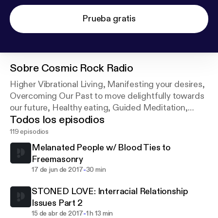
Prueba gratis
Sobre
Cosmic Rock Radio
Higher Vibrational Living, Manifesting your desires,
Overcoming Our Past to move delightfully towards
our future, Healthy eating, Guided Meditation,
Todos los episodios
Intuitive Consults..with your hostess,
student/teacher big sister Afrodeity Stone
119 episodios
Melanated People w/ Blood Ties to
Freemasonry
-
17 de jun de 2017
30 min
STONED LOVE: Interracial Relationship
Issues Part 2
-
15 de abr de 2017
1 h 13 min