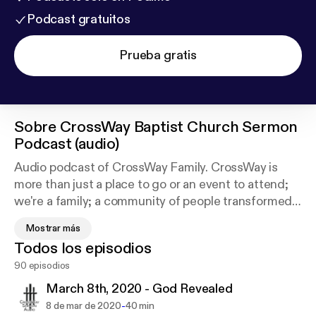
Podcast gratuitos
Prueba gratis
Sobre
CrossWay Baptist Church Sermon
Podcast (audio)
Audio podcast of CrossWay Family. CrossWay is
more than just a place to go or an event to attend;
we're a family; a community of people transformed
by the love of God. In response, we desire to create
Mostrar más
a Christ-centered church family that's on a mission
Todos los episodios
to share the good news of God's love. This podcast
90 episodios
features preaching and teaching from our pastor,
other leaders, and special guests.
March 8th, 2020 - God Revealed
-
8 de mar de 2020
40 min