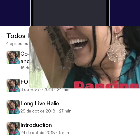
Todos los episodios
4 episodios
Co-Denstiny: A Mother's Journey to Fullfill
and Honor the Purpose of her Beloved Son.
16 de dic de 2018
46 min
FOREVER 22: MEGAN ROSE KELLEY
3 de nov de 2018
24 min
Long Live Halie
Dancing Through the Storm: Exploring Addiction and Mental Ille
Long Live Halie
29 de oct de 2018
27 min
Introduction
24 de oct de 2018
6 min