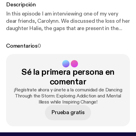
Descripción
In this episode I am interviewing one of my very
dear friends, Carolynn. We discussed the loss of her
daughter Halie, the gaps that are present in the
mental health care system, the difficulty in
accessing services, and the lack of resources
Comentarios
0
available. Halie was a beautiful, sweet, loving young
lady who was taken to soon.
Sé la primera persona en
comentar
¡Regístrate ahora y únete a la comunidad de Dancing
Through the Storm: Exploring Addiction and Mental
Illess while Inspiring Change!
Prueba gratis