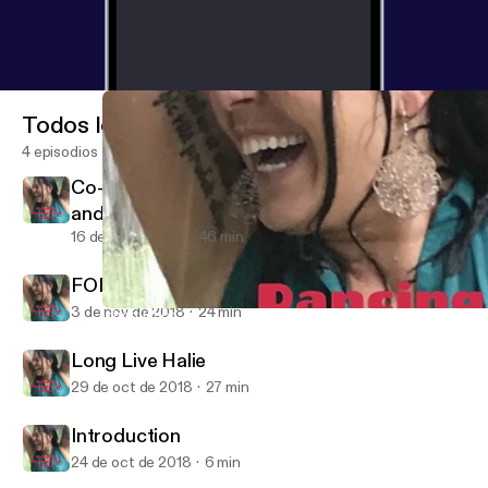
Todos los episodios
4 episodios
Co-Denstiny: A Mother's Journey to Fullfill
and Honor the Purpose of her Beloved Son.
16 de dic de 2018
46 min
FOREVER 22: MEGAN ROSE KELLEY
3 de nov de 2018
24 min
Introduction
Dancing Through the Storm: Exploring Addiction and Mental Ille
Long Live Halie
29 de oct de 2018
27 min
Introduction
24 de oct de 2018
6 min