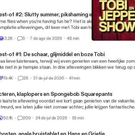
est-of #2: Slutty summer, pikshaming en alweer een boz
me flies when you're having fun he? Het is alweer tijd voor het t
mpilatie afleveringen, dit keer met Tobi aan het roer. En het valt op 
n de fragmenten goed uit de verf komt... een toevalligheid denken
️
😂
3.2K
5
7 de ago de 2026
48 min
 lekker in het zonnetje zitten, pak er 'n drankje bij en geniet van Stij
Boetes, fistpumpen en Bas
mmer, een indrukwekkend wereldrecord, geweldige beatbox skills,
De Stijn, Tobi en Jeppe S
ordende woorden, een traumatisch geil geheimpje (voor Manuel d
st-of #1: De schaar, glijmiddel en boze Tobi
 de taart: onze vriendin Loretta.
aa lieve luisteraars, terwijl wij even genieten van een heerlijke z
llie niet in je hempie staan. In drie afleveringen blikken we terug o
orste en de meest ongemakkelijke momenten uit de Stijn, Tobi e
️
💜
19.4K
28
31 de jul de 2026
41 min
et door ons uitgekozen: alles wat je hier hoort is door jullie aangev
n: het boekje van Stijn, een indrukwekkend voyeursdoolhof, het
ijmiddelassortiment uit de állereerste aflevering, een blik gefer
cteren, klaplopers en Spongebob Squarepants
ring, Jeppe die Tobi boos maakt en een hele onaardige recensie. Blij
 laatste aflevering voordat we kort gaan genieten van de vakantie
kker om weer even naar die oude fragmenten te luisteren... Nou d
treurd, we laten jullie niet zomaar achter; jullie krijgen fantastische
mpilatieafleveringen EN we komen daarna keihard terug met een 
😲
50.1K
209
24 de jul de 2026
55 min
d)zomerspecial. Maar nu eerst: Acteren. Stijn presenteert wat leuke acteertrends
arbij Tobi en Jeppe hun talent moeten inzetten. Ook in de nieuwe
bi en Jeppe acteren, dit keer met een script geschreven door Stij
hosten, anale bruistablet en Hans en Grietje