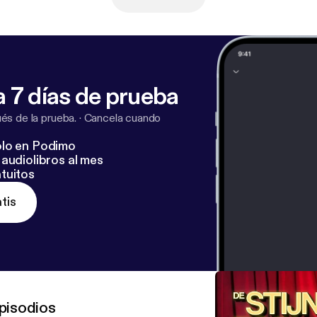
 7 días de prueba
s de la prueba.
·
Cancela cuando
lo en Podimo
audiolibros al mes
tuitos
tis
pisodios