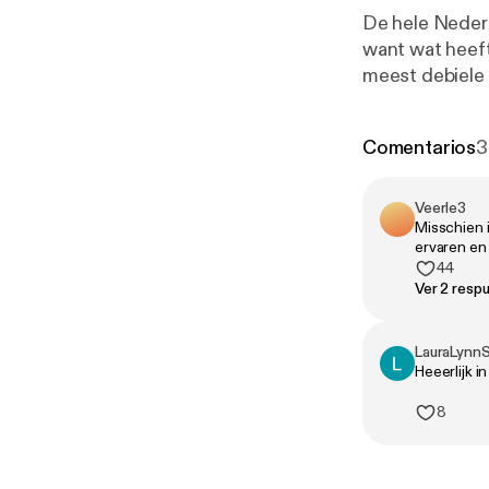
De hele Neder
want wat heeft 
meest debiele s
Rubriek test J
het bedrag van d
Comentarios
3
niet onder invl
te hachelen? O
Jeppe in zijn 
Veerle3
Misschien i
langs de flitsp
ervaren en 
keer over een 
44
Ver 2 resp
LauraLynn
Heeerlijk i
8