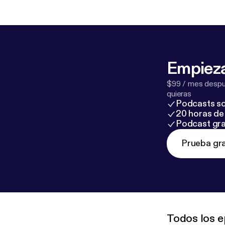
Empieza
$99 / mes despué
quieras
Podcasts so
20 horas de 
Podcast gra
Prueba gra
Todos los e