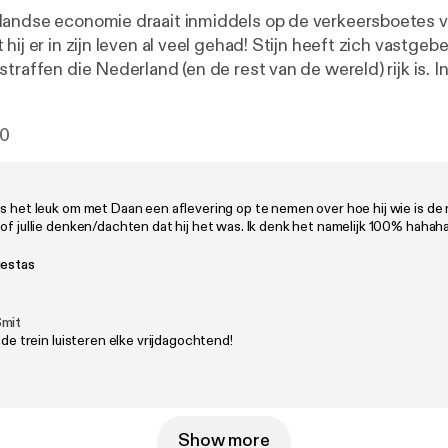
landse economie draait inmiddels op de verkeersboetes 
hij er in zijn leven al veel gehad! Stijn heeft zich vastgeb
traffen die Nederland (en de rest van de wereld) rijk is. 
eppe hoe het met de strafrechtelijke kennis van de jongens
e boete en welke Jeppe zelf al eens heeft moeten aftikken. Omd
0
oed mogen rijden testen de jongens drie verschillende 0.0 
m de pijn van de boetes (en de ranzige wijn) te verzachte
muzikale noot een troostend nummer voor iedereen die we
s het leuk om met Daan een aflevering op te nemen over hoe hij wie is de
aal is gereden. Natuurlijk sluiten we weer af met een Geil
of jullie denken/dachten dat hij het was. Ik denk het namelijk 100% hahah
BN'er👀
uestas
Smit
n de trein luisteren elke vrijdagochtend!
Show more