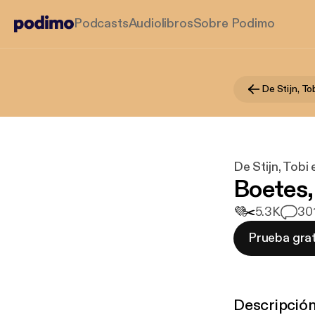
Podcasts
Audiolibros
Sobre Podimo
De Stijn, T
De Stijn, Tob
Boetes,
💜
✂️
5.3K
30
Prueba grat
Descripció