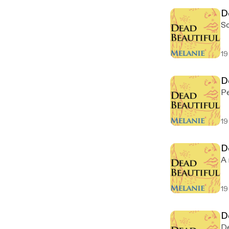
D
So
19
D
Pe
19
D
A
19
D
De