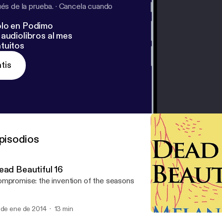
s de la prueba.
·
Cancela cuando
lo en Podimo
audiolibros al mes
tuitos
tis
pisodios
ead Beautiful 16
mpromise: the invention of the seasons
 de ene de 2014
13 min
Dead Beautiful 14