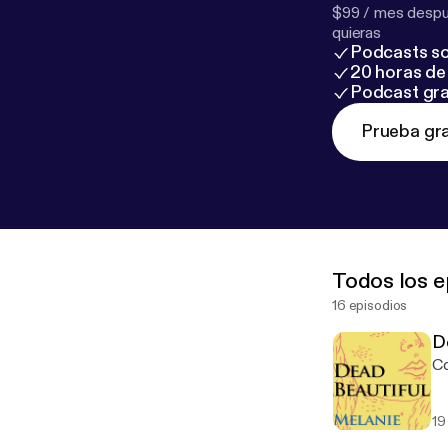
$99 / mes despué
quieras
Podcasts so
20 horas de 
Podcast gra
Prueba gra
Todos los e
16 episodios
D
Co
19