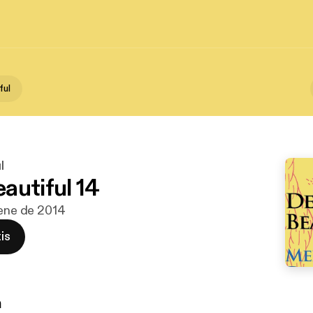
ful
l
autiful 14
 ene de 2014
is
n