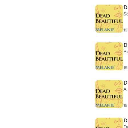
D
So
19
D
Pe
19
D
A
19
D
De