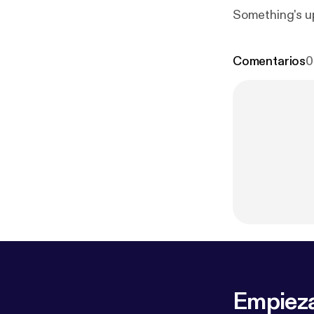
Something's u
Comentarios
0
Empieza