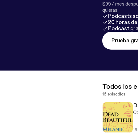
$99 / mes despué
quieras
Podcasts so
20 horas de 
Podcast gra
Prueba gra
Todos los e
16 episodios
D
Co
19