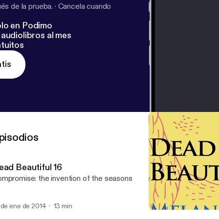
s de la prueba.
·
Cancela cuando
lo en Podimo
audiolibros al mes
tuitos
tis
pisodios
ead Beautiful 16
mpromise: the invention of the seasons
 de ene de 2014
13 min
Dead Beautiful 15