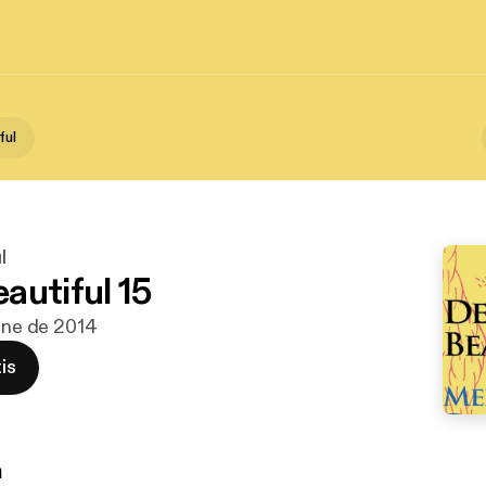
ful
l
autiful 15
 ene de 2014
is
n