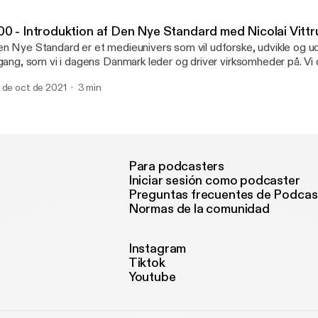
sitivt mindset og livssyn, og leder sine medarbejdere ved at: âvæ
dt selv ville have haftâ. www.dennyestandard.dk/christina-barre
00 - Introduktion af Den Nye Standard med Nicolai Vittr
n Nye Standard er et medieunivers som vil udforske, udvikle og u
lgang, som vi i dagens Danmark leder og driver virksomheder på. Vi 
aditionelle og nytænkende perspektiver for at finde frem til de hist
 de oct de 2021
3 min
emdrift og former fremtiden. Vores vision er at skabe et talerør, hv
nnesker kan influere og belyse interessante områder inden for g
/eller interesseområde. Læs mere på www.dennyestandard.dk
Para podcasters
Iniciar sesión como podcaster
Preguntas frecuentes de Podcas
Normas de la comunidad
Instagram
Tiktok
Youtube