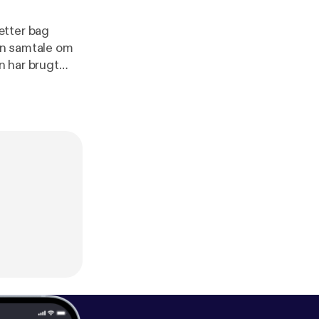
ætter bag
l en samtale om
n har brugt
inde.