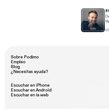
po
go
#
De
ti
tr
25
fr
me
og
Sobre Podimo
Empleo
Blog
¿Necesitas ayuda?
Escuchar en iPhone
Escuchar en Android
Escuchar en la web