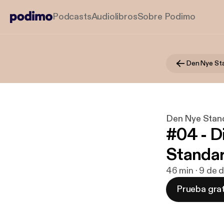
Podcasts
Audiolibros
Sobre Podimo
Den Nye St
Den Nye Stan
#04 - D
Standa
46 min · 9 de 
Prueba grat