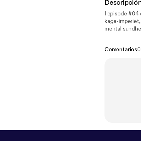
Descripció
I episode #04 
kage-imperiet, b
mental sundhed
Den store bage
www.dennyesta
Comentarios
0