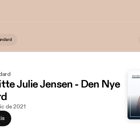
andard
dard
itte Julie Jensen - Den Nye
rd
dic de 2021
is