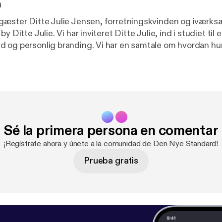
n
gæster Ditte Julie Jensen, forretningskvinden og iværks
y Ditte Julie. Vi har inviteret Ditte Julie, ind i studiet ti
 og personlig branding. Vi har en samtale om hvordan hu
dyst som springbræt til at udfolde sig som forretningskv
ndard.dk/ditte-julie-jensen
Sé la primera persona en comentar
¡Regístrate ahora y únete a la comunidad de Den Nye Standard!
Prueba gratis