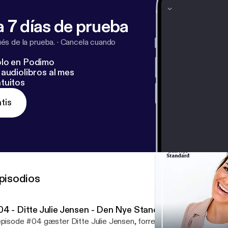
 7 días de prueba
s de la prueba.
·
Cancela cuando
lo en Podimo
audiolibros al mes
tuitos
tis
pisodios
04 - Ditte Julie Jensen - Den Nye Standard
episode #04 gæster Ditte Julie Jensen, forretningskvinden og iv