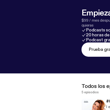
Empieza
$99 / mes despué
quieras
Podcasts so
20 horas de 
Podcast gra
Prueba gra
Todos los e
5 episodios
#
I 