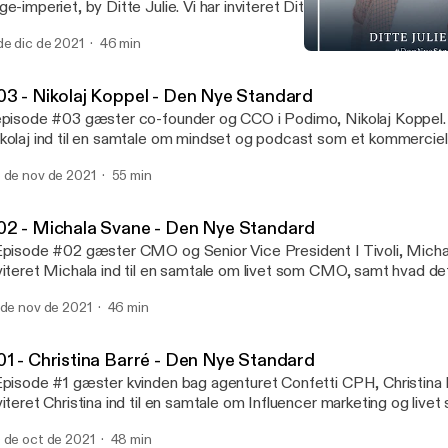
ge-imperiet, by Ditte Julie. Vi har inviteret Ditte Julie, ind i studiet
ntal sundhed og personlig branding. Vi har en samtale om hvordan 
de dic de 2021
46 min
n store bagedyst som springbræt til at udfolde sig som forretning
#04 - Ditte Julie Jensen 
w.dennyestandard.dk/ditte-julie-jensen
Den Nye Standard
03 - Nikolaj Koppel - Den Nye Standard
episode #03 gæster co-founder og CCO i Podimo, Nikolaj Koppel. V
kolaj ind til en samtale om mindset og podcast som et kommercie
mmen taler vi om, hvordan holdet bag Podimo har formået at opdy
 de nov de 2021
55 min
ternationalt betalingsmarked, for podcast. www.dennyestandard.dk
02 - Michala Svane - Den Nye Standard
Episode #02 gæster CMO og Senior Vice President I Tivoli, Michal
viteret Michala ind til en samtale om livet som CMO, samt hvad de
mmen taler vi om, hvordan det er at drive og udvikle digitalisering
 de nov de 2021
46 min
ørste turistattraktion, samt hvad hun har gjort for at skabe synergi
marketingafdelingen. www.dennyestandard.dk/michala-svane
01 - Christina Barré - Den Nye Standard
Episode #1 gæster kvinden bag agenturet Confetti CPH, Christina B
viteret Christina ind til en samtale om Influencer marketing og live
 taler om, at turde tage springet ud i det uvisse som selvstændig, 
 de oct de 2021
48 min
n elsker trygheden i at være lønmodtager. Christina driver sin vi