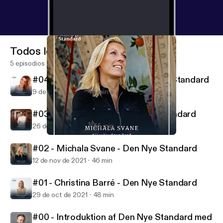
Todos los episodios
5 episodios
#04 - Ditte Julie Jensen - Den Nye Standard
9 de dic de 2021
46 min
#03 - Nikolaj Koppel - Den Nye Standard
26 de nov de 2021
55 min
#02 - Michala Svane - Den Nye Standard
Den Nye Standard
#02 - Michala Svane - Den Nye Standard
12 de nov de 2021
46 min
#01 - Christina Barré - Den Nye Standard
29 de oct de 2021
48 min
#00 - Introduktion af Den Nye Standard med