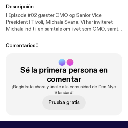
Descripción
I Episode #02 gæster CMO og Senior Vice
President I Tivoli, Michala Svane. Vi har inviteret
Michala ind til en samtale om livet som CMO, samt
hvad det kræver. Sammen taler vi om, hvordan det
er at drive og udvikle digitaliseringen i Danmarks
Comentarios
0
største turistattraktion, samt hvad hun har gjort for
at skabe synergi mellem salg- og
marketingafdelingen.
Sé la primera persona en
www.dennyestandard.dk/michala-svane
comentar
¡Regístrate ahora y únete a la comunidad de Den Nye
Standard!
Prueba gratis