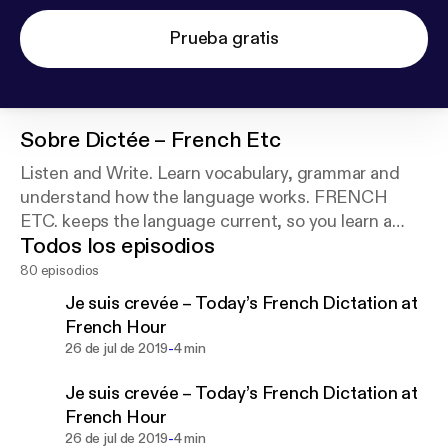
Prueba gratis
Sobre
Dictée – French Etc
Listen and Write. Learn vocabulary, grammar and
understand how the language works. FRENCH
ETC. keeps the language current, so you learn a
Todos los episodios
French you can use in France. Get the companion
worksheet and learn a lot more French.
80 episodios
Je suis crevée – Today’s French Dictation at
French Hour
-
26 de jul de 2019
4 min
Je suis crevée – Today’s French Dictation at
French Hour
-
26 de jul de 2019
4 min