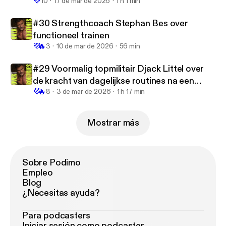
💜
10
17 de mar de 2026
1 h 1 min
#30 Strengthcoach Stephan Bes over
functioneel trainen
💜
🔥
3
10 de mar de 2026
56 min
#29 Voormalig topmilitair Djack Littel over
de kracht van dagelijkse routines na een
💜
🔥
ernstig ongeluk
8
3 de mar de 2026
1 h 17 min
Mostrar más
Sobre Podimo
Empleo
Blog
¿Necesitas ayuda?
Para podcasters
Iniciar sesión como podcaster