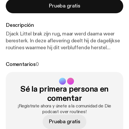
Prueba gratis
Descripción
Djack Littel brak zijn rug, maar werd daarna weer
beresterk. In deze aflevering deelt hij de dagelijkse
routines waarmee hij dit verbluffende herstel
“bouwde”.] Productie: MIDDLE CHILD MEDIA. [
htt
ps://instagram.com/middle_child_media?igshid=Ym
Comentarios
0
MyMTA2M2Y=
] ----------------------------------------
Hosted on Acast. See acast.com/privacy [
https://ac
ast.com/privacy
] for more information.
Sé la primera persona en
comentar
¡Regístrate ahora y únete a la comunidad de Die
podcast over routines!
Prueba gratis