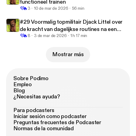
functioneel trainen
💜
🔥
3
10 de mar de 2026
56 min
#29 Voormalig topmilitair Djack Littel over
de kracht van dagelijkse routines na een
💜
🔥
ernstig ongeluk
8
3 de mar de 2026
1 h 17 min
Mostrar más
Sobre Podimo
Empleo
Blog
¿Necesitas ayuda?
Para podcasters
Iniciar sesión como podcaster
Preguntas frecuentes de Podcaster
Normas de la comunidad