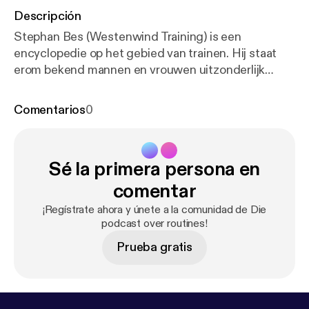
Descripción
Stephan Bes (Westenwind Training) is een
encyclopedie op het gebied van trainen. Hij staat
erom bekend mannen en vrouwen uitzonderlijk
sterk te maken. In deze aflevering deelt hij zijn visie
op functioneel trainen. ---------------------------------
Comentarios
0
------- Hosted on Acast. See acast.com/privacy [
htt
ps://acast.com/privacy
] for more information.
Sé la primera persona en
comentar
¡Regístrate ahora y únete a la comunidad de Die
podcast over routines!
Prueba gratis