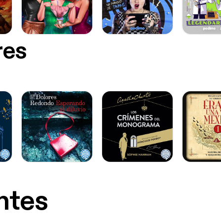
res
ntes