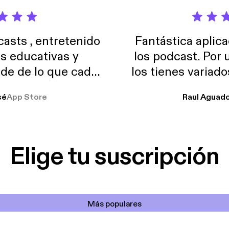
sts , entretenido
Fantástica aplica
as educativas y
los podcast. Por
de de lo que cada
los tienes variad
o suelo usar en el
sé
App Store
Raul Aguad
stoy muchas horas
lar el ruido de al
es y a disfrutar ..!!
Elige tu suscripción
Más populares