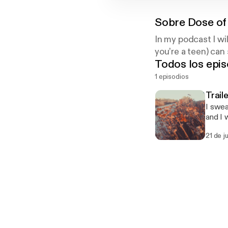
Sobre
Dose of
In my podcast I wil
you’re a teen) can
Todos los epis
1 episodios
Trail
I swear
and I w
21 de j