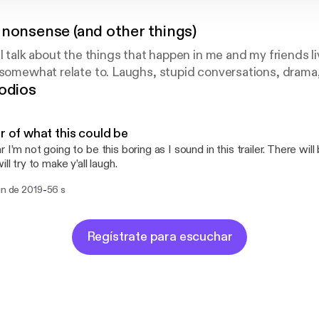
 nonsense (and other things)
l talk about the things that happen in me and my friends liv
 somewhat relate to. Laughs, stupid conversations, drama, e
odios
er of what this could be
 I’m not going to be this boring as I sound in this trailer. There will
ill try to make y’all laugh.
-
un de 2019
56 s
Regístrate para escuchar