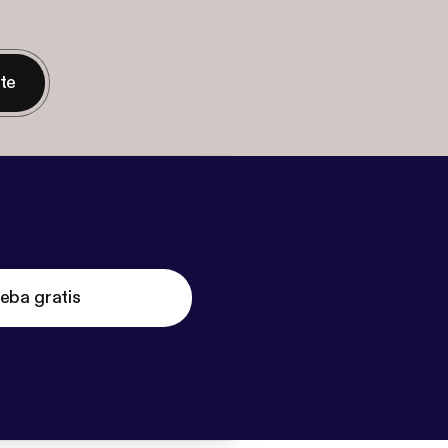
nte
eba gratis