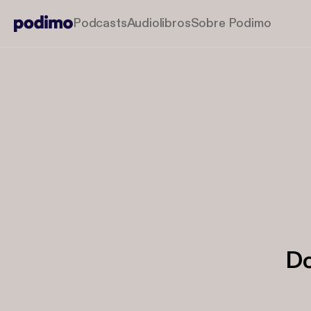
Podcasts
Audiolibros
Sobre Podimo
Do