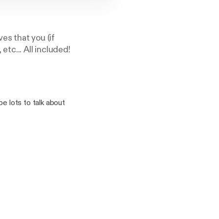
es that you (if
tc... All included!
 be lots to talk about