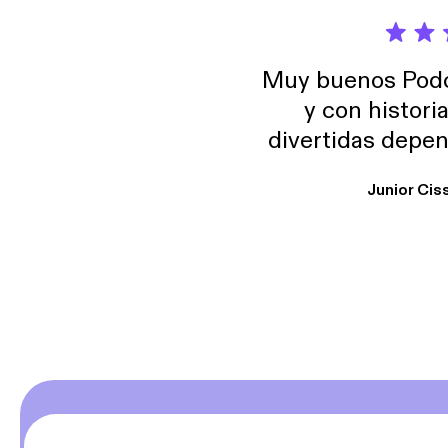
Muy buenos Podca
y con histori
divertidas depen
uno busque. Yo l
Junior Cis
trabajo ya que e
y necesito cance
rededor , Auricular