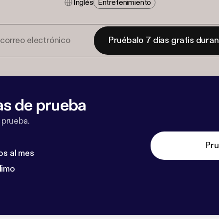
Inglés
Entretenimiento
Pruébalo 7 días gratis dura
as de prueba
 prueba.
Pru
os al mes
dimo