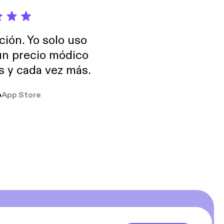
ción. Yo solo uso
 un precio módico
os y cada vez más.
o
App Store