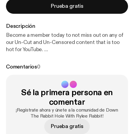
Prueba gratis
Descripción
Become a member today to not miss out on any of
our Un-Cut and Un-Censored content that is too
hot for YouTube.
Patreon.com/DownTheRabbitHoletv Follow us on
all platforms IG: @DownTheRabbitHole.tv Rylee IG:
Comentarios
0
@The RyleeRabbit Shot and edited by:
@SirViktorEnt (Sirviktor.com)
Sé la primera persona en
comentar
¡Regístrate ahora y únete a la comunidad de Down
The Rabbit Hole With Rylee Rabbit!
Prueba gratis