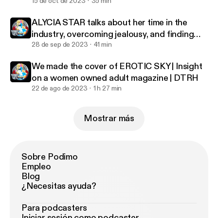
FREEDOM | DTRHTV
15 de oct de 2023
35 min
ALYCIA STAR talks about her time in the
industry, overcoming jealousy, and finding
true connections
28 de sep de 2023
41 min
We made the cover of EROTIC SKY | Insight
on a women owned adult magazine | DTRH
22 de ago de 2023
1 h 27 min
Mostrar más
Sobre Podimo
Empleo
Blog
¿Necesitas ayuda?
Para podcasters
Iniciar sesión como podcaster