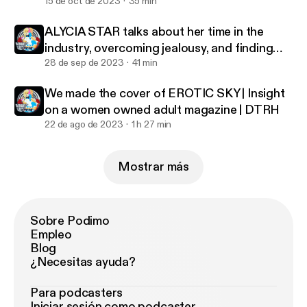
FREEDOM | DTRHTV
15 de oct de 2023
35 min
ALYCIA STAR talks about her time in the
industry, overcoming jealousy, and finding
true connections
28 de sep de 2023
41 min
We made the cover of EROTIC SKY | Insight
on a women owned adult magazine | DTRH
22 de ago de 2023
1 h 27 min
Mostrar más
Sobre Podimo
Empleo
Blog
¿Necesitas ayuda?
Para podcasters
Iniciar sesión como podcaster