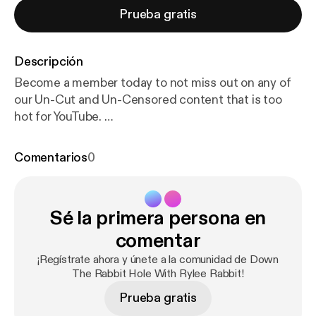
Prueba gratis
Descripción
Become a member today to not miss out on any of
our Un-Cut and Un-Censored content that is too
hot for YouTube.
Patreon.com/DownTheRabbitHoletv Follow us on
all platforms IG: @DownTheRabbitHole.tv Rylee IG:
Comentarios
0
@The RyleeRabbit Shot and edited by:
@SirViktorEnt (Sirviktor.com)
Sé la primera persona en
comentar
¡Regístrate ahora y únete a la comunidad de Down
The Rabbit Hole With Rylee Rabbit!
Prueba gratis