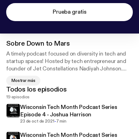
Prueba gratis
Sobre
Down to Mars
A timely podcast focused on diversity in tech and
startup spaces! Hosted by tech entrepreneur and
founder of Jet Constellations Nadiyah Johnson.
This podcast focuses mainly on developers,
Mostrar más
designers, and entrepreneurs involved in the tech
Todos los episodios
and startup industry. Episodes consist of interviews
19 episodios
with founders, venture capitalist, industry leaders
and diversity champions to share stories and
Wisconsin Tech Month Podcast Series
discuss the challenges and possible solutions of
Episode 4 - Joshua Harrison
improving representation in tech. Support this
-
23 de oct de 2021
7 min
podcast:
https://anchor.fm/downtomarsmke/suppor
Wisconsin Tech Month Podcast Series
t