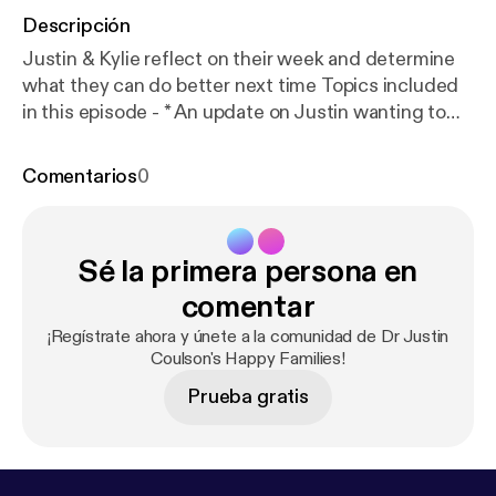
Descripción
Justin & Kylie reflect on their week and determine
what they can do better next time Topics included
in this episode - * An update on Justin wanting to
quit parenting * Justin reads an email from a listener
* A surfing metaphor * Kylie shares how she
Comentarios
0
struggles to support Justin when he's having a hard
time Find us on Facebook atDr Justin Coulson's
Happy Families [
https://www.facebook.com/happyf
Sé la primera persona en
amilies.au/
] Email us your questions and comments
atpodcasts@happyfamilies.com.au
comentar
[podcasts@happyfamilies.com.au] See
¡Regístrate ahora y únete a la comunidad de Dr Justin
omnystudio.com/listener [
https://omnystudio.com/li
Coulson's Happy Families!
stener
] for privacy information.
Prueba gratis