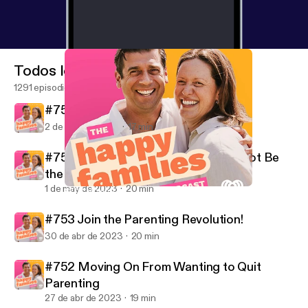
Todos los episodios
1291 episodios
#755 Saving 30 Grand in One Year
2 de may de 2023
17 min
#754 Why Doing Their Best Might Not Be
the Best
1 de may de 2023
20 min
#752 Moving On From Wanting to Quit Parenting
Dr Justin Coulson's Happy Families
#753 Join the Parenting Revolution!
30 de abr de 2023
20 min
#752 Moving On From Wanting to Quit
Parenting
27 de abr de 2023
19 min