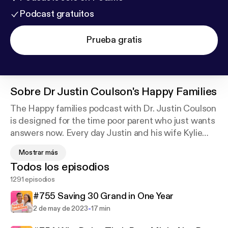
Podcast gratuitos
Prueba gratis
Sobre
Dr Justin Coulson's Happy Families
The Happy families podcast with Dr. Justin Coulson
is designed for the time poor parent who just wants
answers now. Every day Justin and his wife Kylie
provide practical tips and a common sense
Mostrar más
approach to parenting that Mums and Dads all over
Todos los episodios
the world are connecting with. Justin and Kylie have
1291 episodios
6 daughters and they regularly share their
experiences of managing a busy household filled
#755 Saving 30 Grand in One Year
with lots of challenges and plenty of happiness. For
-
2 de may de 2023
17 min
real and practicable advice from people who