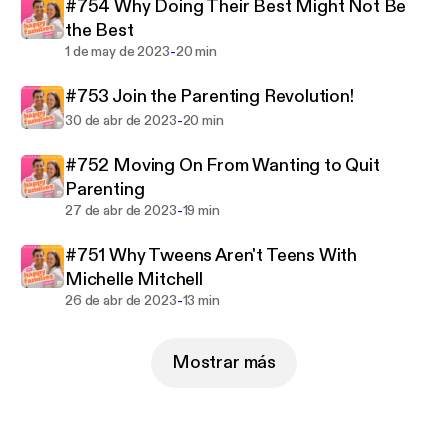
understand and appreciate the challenges of a time
#754 Why Doing Their Best Might Not Be
poor parent, listen to Justin and Kylie and help make
the Best
your family happier.
-
1 de may de 2023
20 min
#753 Join the Parenting Revolution!
-
30 de abr de 2023
20 min
#752 Moving On From Wanting to Quit
Parenting
-
27 de abr de 2023
19 min
#751 Why Tweens Aren't Teens With
Michelle Mitchell
-
26 de abr de 2023
13 min
Mostrar más