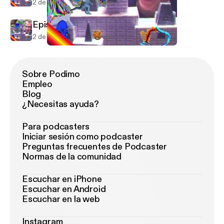
2 de nov de 2009
33 min
Episode 1
2 de nov de 2009
33 min
Episode 1
Droppin' Knowledge.
Sobre Podimo
Empleo
Blog
¿Necesitas ayuda?
Para podcasters
Iniciar sesión como podcaster
Preguntas frecuentes de Podcaster
Normas de la comunidad
Escuchar en iPhone
Escuchar en Android
Escuchar en la web
Instagram