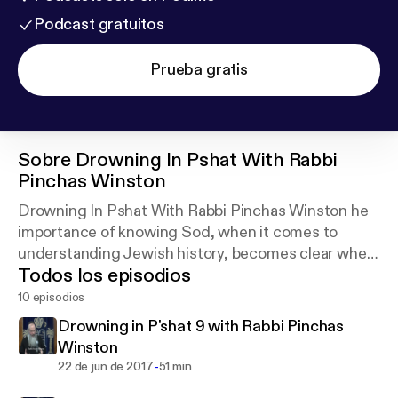
Podcast gratuitos
Prueba gratis
Sobre
Drowning In Pshat With Rabbi
Pinchas Winston
Drowning In Pshat With Rabbi Pinchas Winston he
importance of knowing Sod, when it comes to
understanding Jewish history, becomes clear when
Todos los episodios
considering what is discussed here
http://www.thirt
ysix.org
10 episodios
Drowning in P'shat 9 with Rabbi Pinchas
Winston
-
22 de jun de 2017
51 min