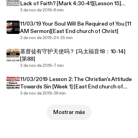
Lack of Faith? [Mark 4:30-41][Lesson 15]
death in order to receive the eternal reward of
-
[W.T.T.B.]
3 de nov de 2019
6 min
Heaven (Revelation 2:10). The church here at East
End does not have any of its own creeds, we seek
11/03/19 Your Soul Will Be Required of You [11
to only follow the Bible. All visitors are welcome to
AM Sermon][East End church of Christ]
attend any of our services.
-
3 de nov de 2019
2 h 35 min
If you have a Bible question that you wished
基督徒有守护天使吗？ [马太福音18：10-14]
answered, you can email them to:
[第88]
answerintheword@gmail.com .
-
3 de nov de 2019
7 min
11/03/2019 Lesson 2: The Christian's Attitude
Towards Sin [Week 1] [East End church of
-
Christ]
3 de nov de 2019
38 min
Mostrar más