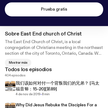
Prueba gratis
Sobre
East End church of Christ
The East End Church of Christ, is a local
congregation of Christians meeting in the northeast
section of the city of Toronto, Ontario, Canada. We
believe that the Bible is the Word of God, and that
Mostrar más
you can only be saved by God's grace through faith
Todos los episodios
(Ephesians 2:8). Living faith is a faith that obeys
404 episodios
God's commands. To become a Christian, one must
believe in Jesus Christ, and his death burial and
我们该如何对付一个背叛我们的兄弟？ [马太
resurrection, repent of their sins, confess Jesus
福音18：15-20][第89]
Christ as the Son of God, and be baptized
-
4 de nov de 2019
8 min
(immersed in water) for the remission of sins.
Why Did Jesus Rebuke the Disciples For a
Following baptism, one must remain faithful unto