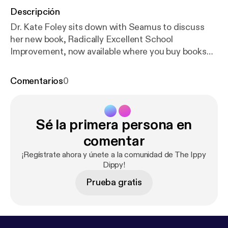
Descripción
Dr. Kate Foley sits down with Seamus to discuss
her new book, Radically Excellent School
Improvement, now available where you buy books
and on The Ippy Dippy Content Library. Radically
Excellent School Improvement presents a model for
Comentarios
0
ambitious improvement and tireless focus that
ensures every student grows, thrives, and achieves
their fullest potential. Learn from Kate's experience
Sé la primera persona en
on how to improve your school through key
takeaways and anecdotes.
comentar
¡Regístrate ahora y únete a la comunidad de The Ippy
Dippy!
Prueba gratis