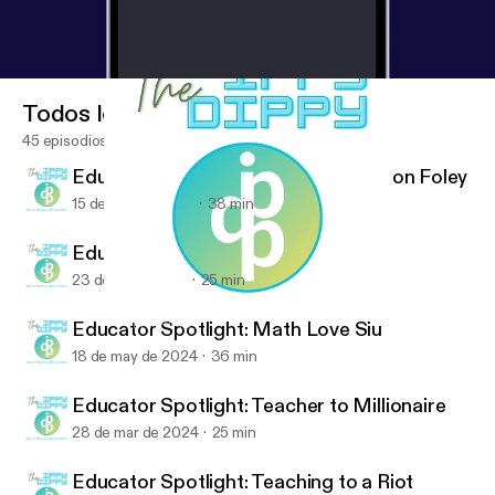
Todos los episodios
45 episodios
Educator Spotlight: Dr. Kate Anderson Foley
15 de nov de 2024
38 min
Educator Spotlight: Rt.Invests
23 de jul de 2024
25 min
Educator Spotlight: Dr. Kate Anderson Foley
The Ippy Dippy
Educator Spotlight: Math Love Siu
18 de may de 2024
36 min
Educator Spotlight: Teacher to Millionaire
28 de mar de 2024
25 min
Educator Spotlight: Teaching to a Riot