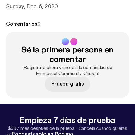
Sunday, Dec. 6, 2020
Comentarios
0
Sé la primera persona en
comentar
¡Regístrate ahora y únete a la comunidad de
Emmanuel Community-Church!
Prueba gratis
Empieza 7 días de prueba
$99 / mes después de la prueba.
·
Cancela cuando quieras
Podcasts solo en Podimo