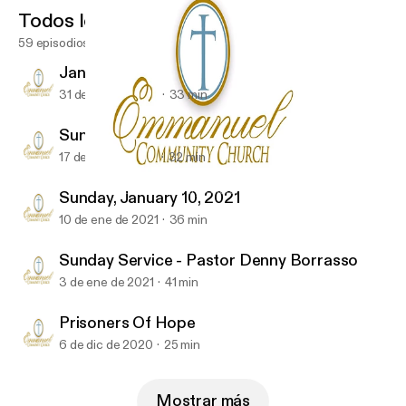
Todos los episodios
59 episodios
January 31, 2021
31 de ene de 2021
33 min
Sunday Service 01-17-2021
17 de ene de 2021
32 min
Prisoners Of Hope
Emmanuel Community-Church
Sunday, January 10, 2021
10 de ene de 2021
36 min
Sunday Service - Pastor Denny Borrasso
3 de ene de 2021
41 min
Prisoners Of Hope
6 de dic de 2020
25 min
Mostrar más