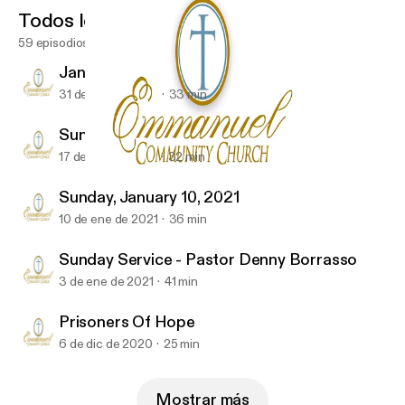
Todos los episodios
59 episodios
January 31, 2021
31 de ene de 2021
33 min
Sunday Service 01-17-2021
17 de ene de 2021
32 min
January 31, 2021
Emmanuel Community-Church
Sunday, January 10, 2021
10 de ene de 2021
36 min
Sunday Service - Pastor Denny Borrasso
3 de ene de 2021
41 min
Prisoners Of Hope
6 de dic de 2020
25 min
Mostrar más