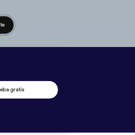
nte
eba gratis