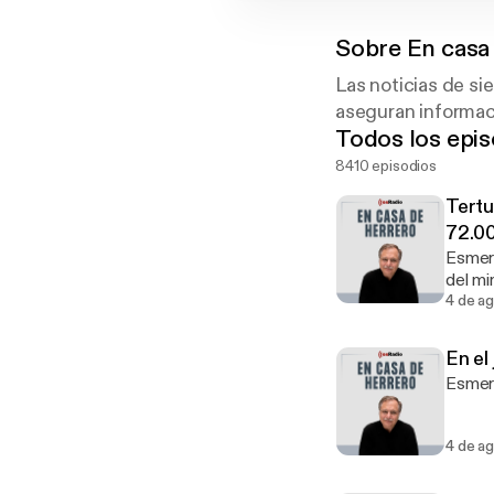
Sobre
En casa
Las noticias de si
aseguran informac
Todos los epis
8410 episodios
Tertu
72.00
Esmera
del min
4 de a
En el
Esmera
4 de a