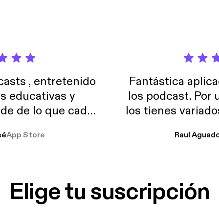
sts , entretenido
Fantástica aplica
as educativas y
los podcast. Por
de de lo que cada
los tienes variad
o suelo usar en el
sé
App Store
Raul Aguad
stoy muchas horas
lar el ruido de al
es y a disfrutar ..!!
Elige tu suscripción