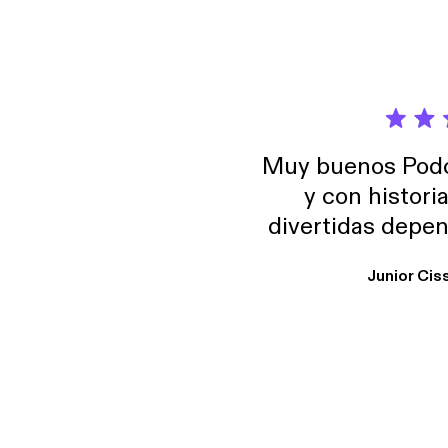
Muy buenos Podca
y con histori
divertidas depen
uno busque. Yo l
Junior Cis
trabajo ya que e
y necesito cance
rededor , Auricular