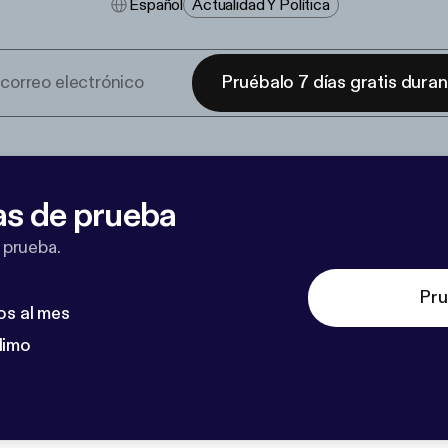
Español
Actualidad Y Política
Pruébalo 7 días gratis dura
as de prueba
 prueba.
Pru
os al mes
dimo