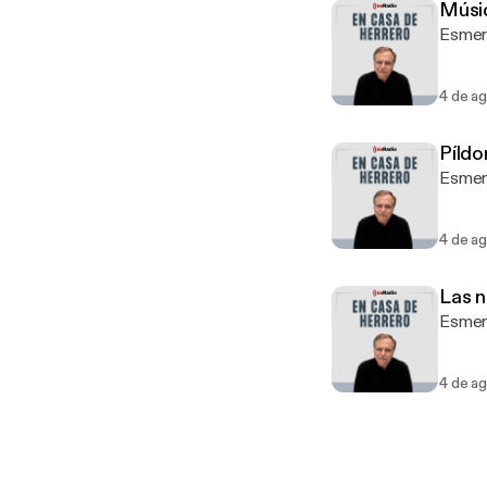
Músic
4 de a
Píldo
Esmera
4 de a
Las n
Esmera
4 de a