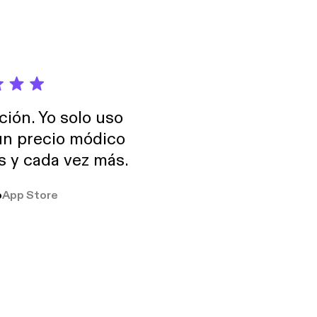
ción. Yo solo uso
 un precio módico
os y cada vez más.
o
App Store