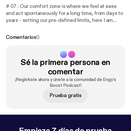
# 07 : Our comfort zone is where we feel at ease
and act spontaneously for a long time, from days to
years - setting our pre-defined limits, here I am
encouraging you to extend ur limits and stretch
beyond to explore new opportunities. 🎧 To listen on
Comentarios
0
different platforms: linktr.ee/engysboost 📖 To read
the Transcript:
https://docs.google.com/document/
d/1g1_nqVjCAN5FklcUtAxfbgwcV0pEQREoDfXQ1
Sé la primera persona en
N76oeg/edit?usp=drivesdk
Music Composed by:
Robert Hartwig
comentar
¡Regístrate ahora y únete a la comunidad de Engy's
Boost Podcast!
Prueba gratis
Empieza 7 días de prueba