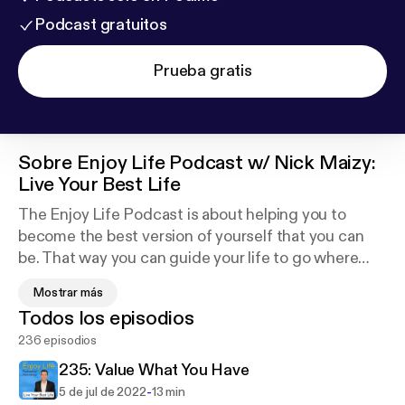
Podcast gratuitos
Prueba gratis
Sobre
Enjoy Life Podcast w/ Nick Maizy:
Live Your Best Life
The Enjoy Life Podcast is about helping you to
become the best version of yourself that you can
be. That way you can guide your life to go where
you want and create the future you want for you,
Mostrar más
your family, and the things that are important to you.
Todos los episodios
In each episode, Nick Maizy shares tips to help you
236 episodios
live intentionally, grow and develop personally,
achieve goals, and lead others as well. As a Maxwell
235: Value What You Have
Leadership certified team member, Nick has access
-
5 de jul de 2022
13 min