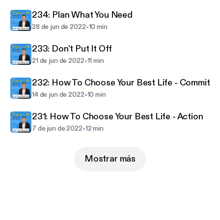
to world-class training material he wants to share
with you. Join in and start living your best life today.
234: Plan What You Need
That way you can create the future you want for
-
28 de jun de 2022
10 min
you and your family.
233: Don't Put It Off
More material at
https://NickMaizy.com
-
21 de jun de 2022
11 min
232: How To Choose Your Best Life - Commit
-
14 de jun de 2022
10 min
231: How To Choose Your Best Life - Action
-
7 de jun de 2022
12 min
Mostrar más