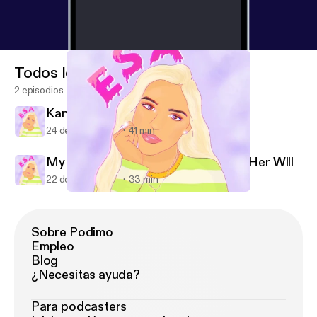
Todos los episodios
2 episodios
Kanye Is Not Your Villain Here
24 de jul de 2020
41 min
My Grandmother Wrote Me Out of Her Wlll
22 de jul de 2020
33 min
My Grandmother Wrote Me Out of Her Wlll
ESA: Eden Service Announcements
Sobre Podimo
Empleo
Blog
¿Necesitas ayuda?
Para podcasters