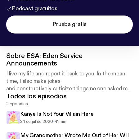
Podcast gratuitos
Prueba gratis
Sobre
ESA: Eden Service
Announcements
I live my life and report it back to you. In the mean
time, I also make jokes
and constructively criticize things no one asked me
Todos los episodios
to. Listen up. Support this
podcast:
https://anchor.fm/edenserviceannouncem
2 episodios
ents/support
Kanye Is Not Your Villain Here
-
24 de jul de 2020
41 min
My Grandmother Wrote Me Out of Her Wlll