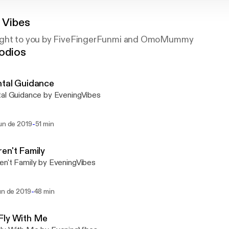
 Vibes
ught to you by FiveFingerFunmi and OmoMummy
odios
ntal Guidance
al Guidance by EveningVibes
-
un de 2019
51 min
en't Family
n't Family by EveningVibes
-
un de 2019
48 min
Fly With Me