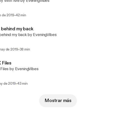
ly With Me by EveningVibes
-
n de 2019
42 min
 behind my back
behind my back by EveningVibes
-
may de 2019
38 min
 Files
Files by EveningVibes
-
ay de 2019
43 min
Mostrar más