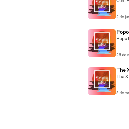
Cum F
2 de ju
Popo
Popo 
26 de 
The X
The X 
5 de m