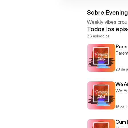
Sobre
Evening
Weekly vibes bro
Todos los epis
38 episodios
Pare
Parent
23 de j
We Ar
We Are
16 de j
Cum 