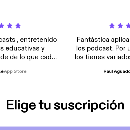
sts , entretenido
Fantástica aplica
as educativas y
los podcast. Por
de de lo que cada
los tienes variad
o suelo usar en el
sé
App Store
Raul Aguad
stoy muchas horas
lar el ruido de al
es y a disfrutar ..!!
Elige tu suscripción