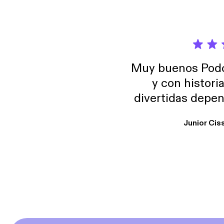
Muy buenos Podca
y con histori
divertidas depen
uno busque. Yo l
Junior Cis
trabajo ya que e
y necesito cance
rededor , Auricular