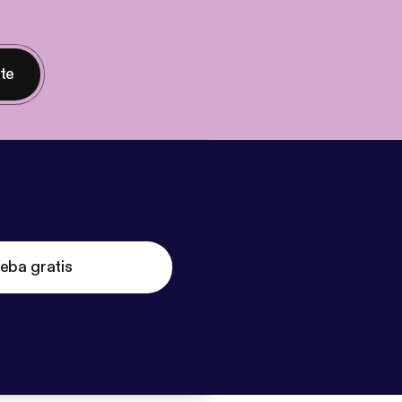
nte
eba gratis