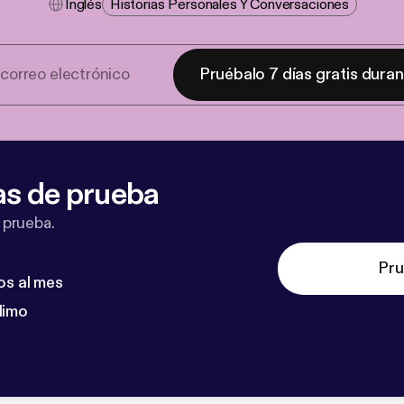
Inglés
Historias Personales Y Conversaciones
Pruébalo 7 días gratis dura
as de prueba
 prueba.
Pru
os al mes
dimo