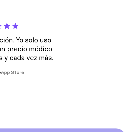
ción. Yo solo uso
 un precio módico
os y cada vez más.
o
App Store