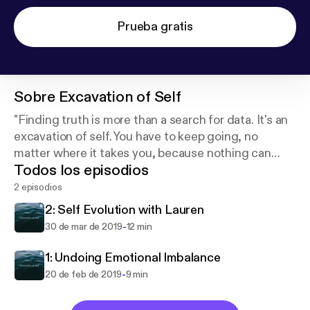
Prueba gratis
Sobre
Excavation of Self
"Finding truth is more than a search for data. It's an
excavation of self. You have to keep going, no
matter where it takes you, because nothing can
Todos los episodios
stay hidden forever." (Altered Carbon)
2 episodios
2: Self Evolution with Lauren
-
30 de mar de 2019
12 min
1: Undoing Emotional Imbalance
-
20 de feb de 2019
9 min