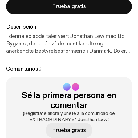
Prueba gratis
Descripción
I denne episode taler vært Jonathan Løw med Bo
Rygaard, der er én af de mest kendte og
anerkendte bestyrelsesformænd i Danmark. Bo er
bl.a. formand for Netcompany og tidligere
bestyrelsesformand i Parken Sport &
Comentarios
0
Entertainement samt en lang række andre
fremtrædende virksomheder og børsnoterede
selskaber. I denne som altid jordnære udgave af
Sé la primera persona en
podcasten taler Bo og Jonathan om, hvad det
kræver at sidde i en bestyrelse og som formand.
comentar
Hvad kan man forvente henholdsvis som
¡Regístrate ahora y únete a la comunidad de
virksomhed og bestyrelsesmedlem, og hvad er
EXTRAORDINARY v/ Jonathan Løw!
nogle af de største faldgruber? Bo Rygaard
Prueba gratis
fortæller også om sin søn, Sebastian Bull, der er