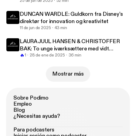
bestyrelseslokalet
25 de jun de 2025
52 min
DUNCAN WARDLE: Guldkorn fra Disney's
direktør for innovation og kreativitet
11 de jun de 2025
43 min
LAURA JUUL HANSEN & CHRISTOFFER
BAK: To unge iværksættere med vidt
🔥
forskellige sandheder
1
28 de ene de 2025
36 min
Mostrar más
Sobre Podimo
Empleo
Blog
¿Necesitas ayuda?
Para podcasters
Iniciar sesión como podcaster