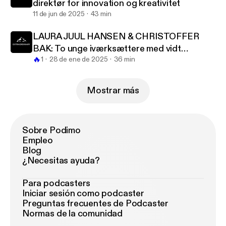
direktør for innovation og kreativitet
11 de jun de 2025
43 min
LAURA JUUL HANSEN & CHRISTOFFER
BAK: To unge iværksættere med vidt
🔥
forskellige sandheder
1
28 de ene de 2025
36 min
Mostrar más
Sobre Podimo
Empleo
Blog
¿Necesitas ayuda?
Para podcasters
Iniciar sesión como podcaster
Preguntas frecuentes de Podcaster
Normas de la comunidad