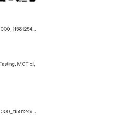
3000_11581254.j
and future plans.
asting, MCT oil,
3000_11581249.j
nt Fasting,