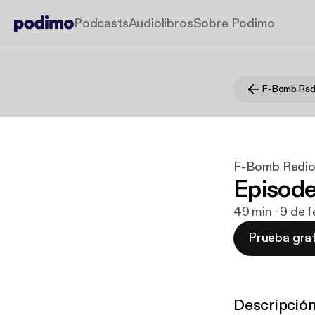
Podcasts
Audiolibros
Sobre Podimo
F-Bomb Rad
F-Bomb Radi
Episode
49 min · 9 de 
Prueba grat
Descripció