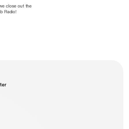
we close out the
mb Radio!
ter