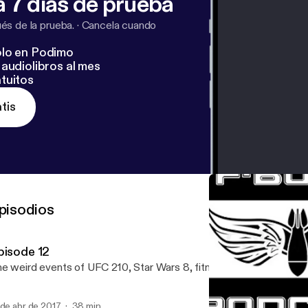
 7 días de prueba
s de la prueba.
·
Cancela cuando
lo en Podimo
audiolibros al mes
tuitos
tis
pisodios
pisode 12
e weird events of UFC 210, Star Wars 8, fitness and diet talk, and 
 de abr de 2017
38 min