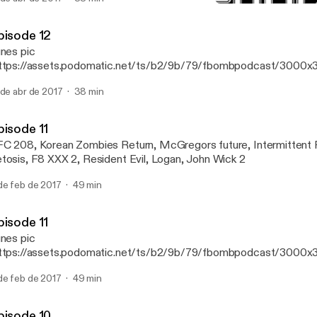
Episode 11
F-Bomb Radio
pisode 12
unes pic
ttps://assets.podomatic.net/ts/b2/9b/79/fbombpodcast/3000x
] The weird events of UFC 210, Star Wars 8, fitness and diet talk, 
 de abr de 2017
38 min
pisode 11
C 208, Korean Zombies Return, McGregors future, Intermittent F
tosis, F8 XXX 2, Resident Evil, Logan, John Wick 2
de feb de 2017
49 min
pisode 11
unes pic
ttps://assets.podomatic.net/ts/b2/9b/79/fbombpodcast/3000x
] UFC 208, Korean Zombies Return, McGregors future, Intermitte
de feb de 2017
49 min
T oil, Ketosis, F8 XXX 2, Resident Evil, Logan, John Wick 2
pisode 10