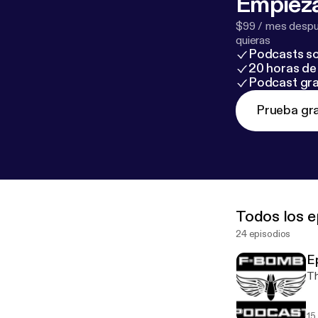
Empieza
$99 / mes despué
quieras
Podcasts so
20 horas de 
Podcast gra
Prueba gra
Todos los e
24 episodios
E
Th
15