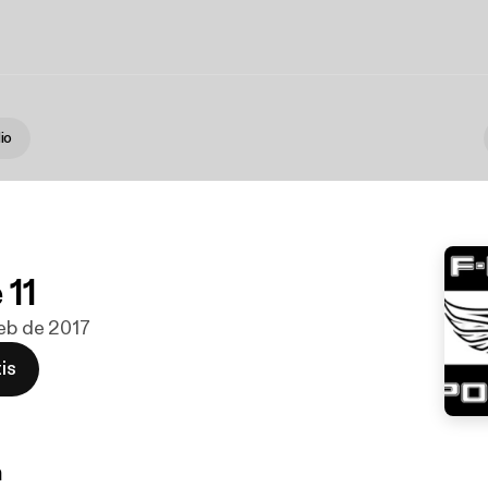
io
o
 11
feb de 2017
is
n