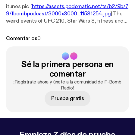
itunes pic [
https://assets.podomatic.net/ts/b2/9b/7
9/fbombpodcast/3000x3000_11581254.jpg
] The
weird events of UFC 210, Star Wars 8, fitness and
diet talk, and future plans.
Comentarios
0
Sé la primera persona en
comentar
¡Regístrate ahora y únete a la comunidad de F-Bomb
Radio!
Prueba gratis
Empieza 7 días de prueba