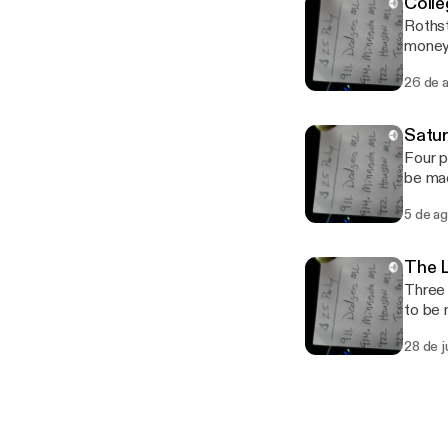
Colle
Rothst
money
26 de 
Satur
Four p
be ma
5 de a
The L
Three 
to be
28 de j