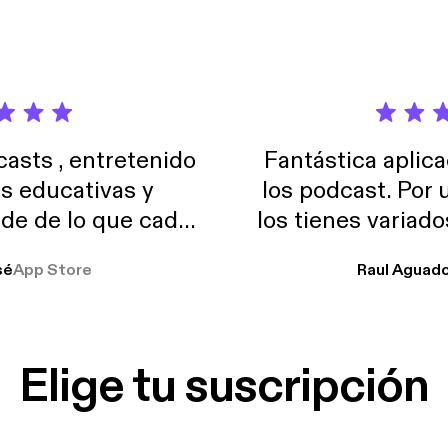
sts , entretenido
Fantástica aplica
as educativas y
los podcast. Por
de de lo que cada
los tienes variad
o suelo usar en el
sé
App Store
Raul Aguad
stoy muchas horas
lar el ruido de al
es y a disfrutar ..!!
Elige tu suscripción