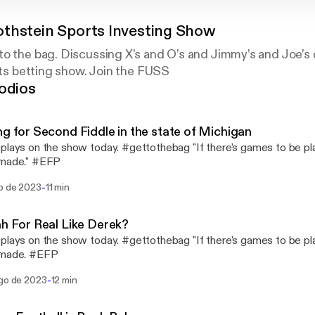
thstein Sports Investing Show
o the bag. Discussing X’s and O’s and Jimmy’s and Joe’s 
orts betting show. Join the FUSS
odios
ng for Second Fiddle in the state of Michigan
plays on the show today. #gettothebag "If there's games to be p
 made." #EFP
-
ep de 2023
11 min
ah For Real Like Derek?
plays on the show today. #gettothebag "If there's games to be p
 made. #EFP
-
ago de 2023
12 min