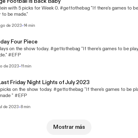
ge Football is Back Baby
ein with 5 picks for Week 0. #gettothebag "If there's games to be
 to be made."
-
ago de 2023
14 min
day Four Piece
lays on the show today. #gettothebag "If there's games to be pla
de." #EFP
-
go de 2023
11 min
ast Friday Night Lights of July 2023
picks on the show today. #gettothebag "If there's games to be p
 made " #EFP
-
ul de 2023
8 min
Mostrar más