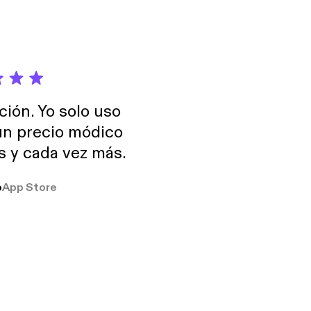
ción. Yo solo uso
 un precio módico
os y cada vez más.
o
App Store