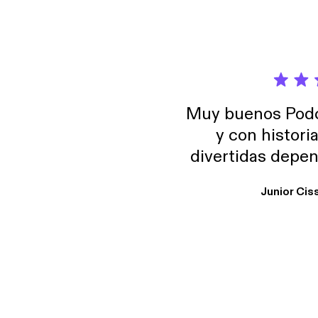
Muy buenos Podca
y con histori
divertidas depen
uno busque. Yo l
Junior Cis
trabajo ya que e
y necesito cance
rededor , Auricular