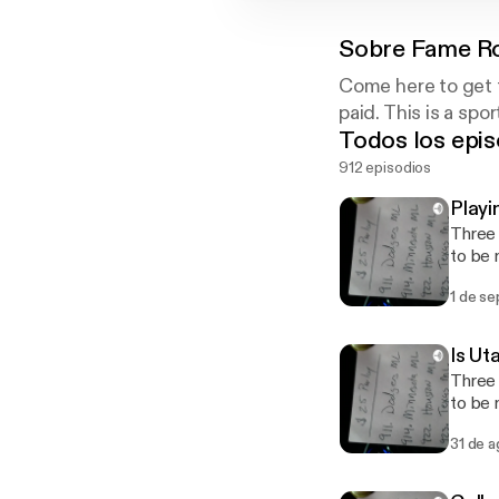
Sobre
Fame Ro
Come here to get t
paid. This is a sp
Todos los epis
912 episodios
Playi
Three 
to be
1 de s
Is Ut
Three 
to be
31 de 