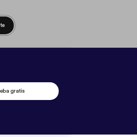
nte
eba gratis