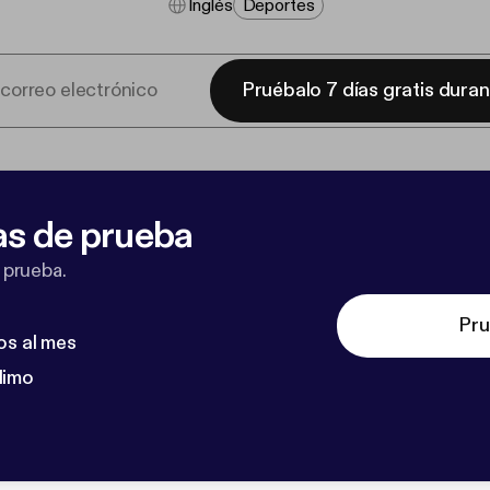
Inglés
Deportes
Pruébalo 7 días gratis dura
as de prueba
 prueba.
Pru
os al mes
dimo