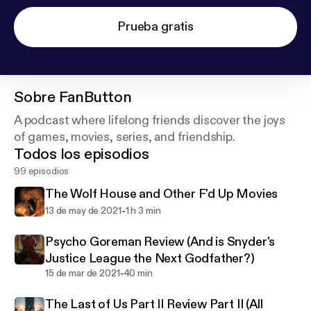
Prueba gratis
Sobre
FanButton
A podcast where lifelong friends discover the joys
of games, movies, series, and friendship.
Todos los episodios
99 episodios
The Wolf House and Other F'd Up Movies
-
13 de may de 2021
1 h 3 min
Psycho Goreman Review (And is Snyder's
Justice League the Next Godfather?)
-
15 de mar de 2021
40 min
The Last of Us Part II Review Part II (All