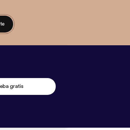
nte
eba gratis