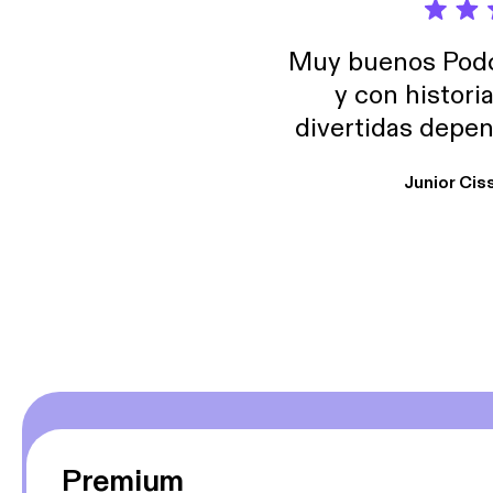
Muy buenos Podca
y con histori
divertidas depen
uno busque. Yo l
Junior Cis
trabajo ya que e
y necesito cance
rededor , Auricular
Premium