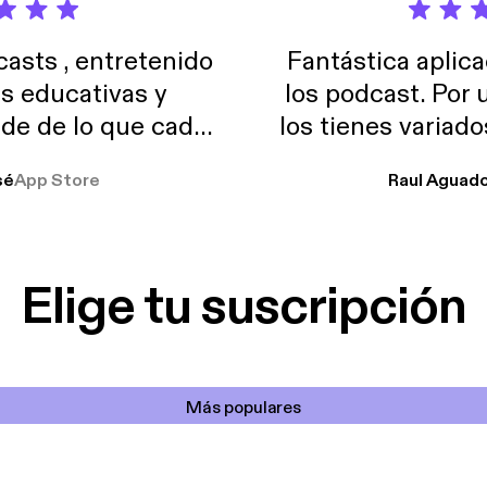
sts , entretenido
Fantástica aplica
as educativas y
los podcast. Por
de de lo que cada
los tienes variad
o suelo usar en el
sé
App Store
Raul Aguad
stoy muchas horas
lar el ruido de al
es y a disfrutar ..!!
Elige tu suscripción
Más populares