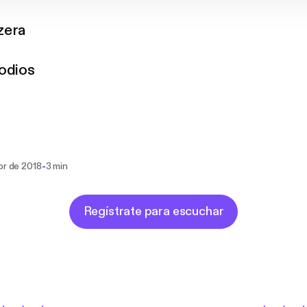
zera
odios
-
br de 2018
3 min
Regístrate para escuchar