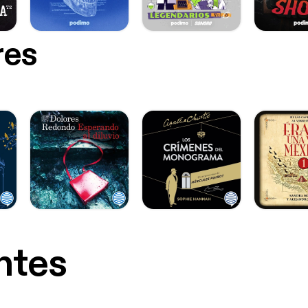
res
ntes