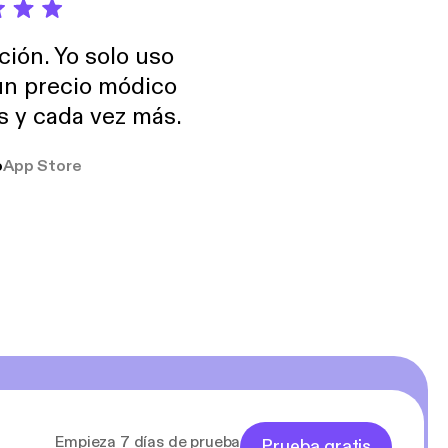
ción. Yo solo uso
 un precio módico
os y cada vez más.
o
App Store
Empieza 7 días de prueba
Prueba gratis