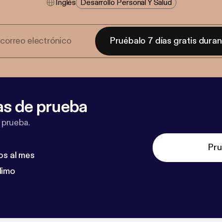
Inglés
Desarrollo Personal Y Salud
Pruébalo 7 días gratis dura
as de prueba
 prueba.
Pru
os al mes
dimo