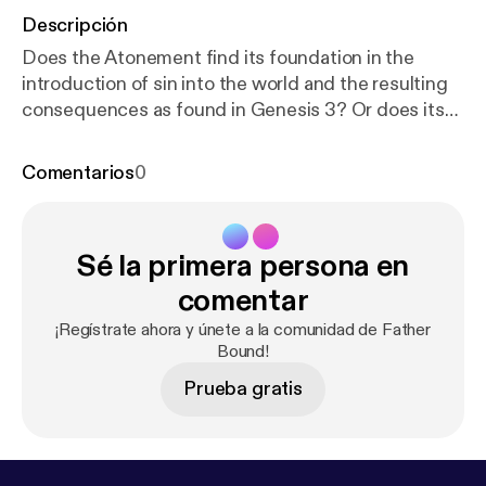
Descripción
Does the Atonement find its foundation in the
introduction of sin into the world and the resulting
consequences as found in Genesis 3? Or does its
foundation precede the Fall and find its roots in
goodness, the origin underlying creation as found in
Comentarios
0
Genesis 1?
Sé la primera persona en
comentar
¡Regístrate ahora y únete a la comunidad de Father
Bound!
Prueba gratis