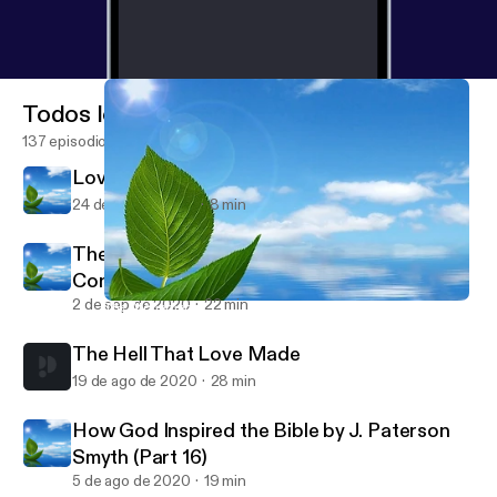
Todos los episodios
137 episodios
Love - The Antidote to Fear
24 de ene de 2021
8 min
The Atonement: A Foundation of Origins Not
Consequences
2 de sep de 2020
22 min
The Atonement: A Foundation of Origins Not Consequences
Father Bound
The Hell That Love Made
19 de ago de 2020
28 min
How God Inspired the Bible by J. Paterson
Smyth (Part 16)
5 de ago de 2020
19 min