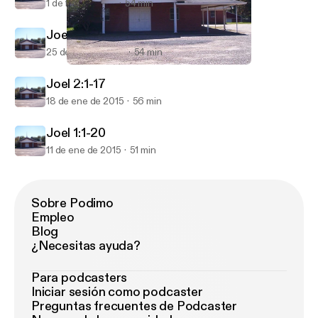
1 de feb de 2015
54 min
Joel 2:18-32
25 de ene de 2015
54 min
Joel 2:1-17
FBC Series: The Book of Joel
Joel 2:1-17
18 de ene de 2015
56 min
Joel 1:1-20
11 de ene de 2015
51 min
Sobre Podimo
Empleo
Blog
¿Necesitas ayuda?
Para podcasters
Iniciar sesión como podcaster
Preguntas frecuentes de Podcaster