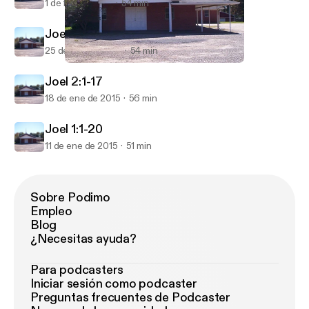
1 de feb de 2015
54 min
Joel 2:18-32
25 de ene de 2015
54 min
Joel 1:1-20
FBC Series: The Book of Joel
Joel 2:1-17
18 de ene de 2015
56 min
Joel 1:1-20
11 de ene de 2015
51 min
Sobre Podimo
Empleo
Blog
¿Necesitas ayuda?
Para podcasters
Iniciar sesión como podcaster
Preguntas frecuentes de Podcaster